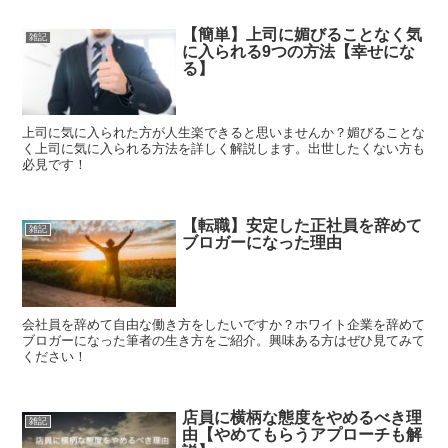
【簡単】上司に媚びることなく気
雑記
に入られる9つの方法【幸せにな
る】
上司に気に入られた方が人生楽できると思いませんか？媚びることな
く上司に気に入られる方法を詳しく解説します。出世したくない方も
必見です！
【転職】安定した正社員を辞めて
雑記
ブロガーになった理由
会社員を辞めて自由な働き方をしたいですか？ホワイト企業を辞めて
ブロガーになった筆者の生き方をご紹介。興味ある方はぜひ見てみて
ください！
店員に横柄な態度をやめるべき理
雑記
由【やめてもらうアプローチも解