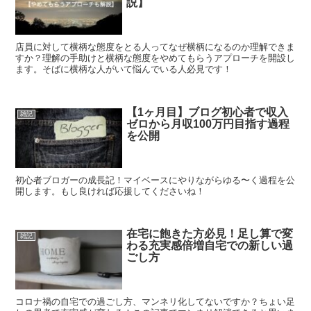
説】
店員に対して横柄な態度をとる人ってなぜ横柄になるのか理解できま
すか？理解の手助けと横柄な態度をやめてもらうアプローチを開設し
ます。そばに横柄な人がいて悩んでいる人必見です！
【1ヶ月目】ブログ初心者で収入
雑記
ゼロから月収100万円目指す過程
を公開
初心者ブロガーの成長記！マイベースにやりながらゆる〜く過程を公
開します。もし良ければ応援してくださいね！
在宅に飽きた方必見！足し算で変
雑記
わる充実感倍増自宅での新しい過
ごし方
コロナ禍の自宅での過ごし方、マンネリ化してないですか？ちょい足