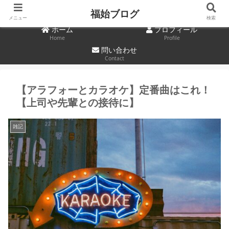
福始ブログ
メニュー
検索
ホーム
プロフィール
Home
Profile
問い合わせ
Contact
【アラフォーとカラオケ】定番曲はこれ！
【上司や先輩との接待に】
雑記