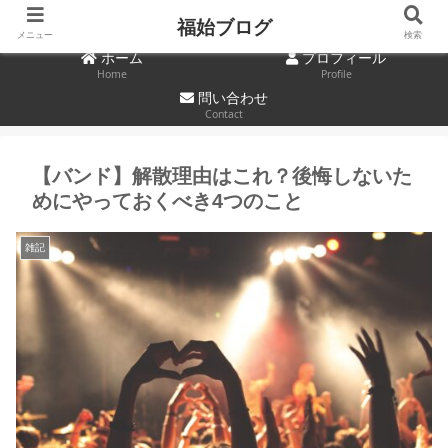
福始ブログ
メニュー
検索
ホーム
プロフィール
Home
Profile
問い合わせ
Contact
【バンド】解散理由はこれ？後悔しないた
めにやっておくべき4つのこと
雑記